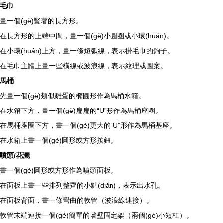
毛巾
畫一個(gè)豎著的長方形。
在長方形的上端中間，畫一個(gè)小圓圈或小環(huán)。
在小環(huán)上方，畫一條短弧線，表示掛毛巾的鉤子。
在毛巾主體上畫一些橫線或波浪線，表示紋理或圖案。
馬桶
先畫一個(gè)類似雞蛋的橢圓形作為馬桶水箱。
在水箱下方，畫一個(gè)扁扁的“U”形作為馬桶座圈。
在馬桶座圈下方，畫一個(gè)更大的“U”形作為馬桶基座。
在水箱上畫一個(gè)圓形或方形按鈕。
噴頭/花灑
畫一個(gè)圓形或方形作為噴頭面板。
在面板上畫一些排列整齊的小點(diǎn)，表示出水孔。
在面板背面，畫一條彎曲的軟管（波浪線連接）。
軟管末端連接一個(gè)簡單的墻壁固定架（兩個(gè)小短杠）。