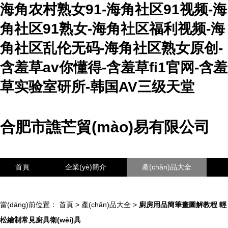
海角农村熟女91-海角社区91视频-海
角社区91熟女-海角社区福利视频-海
角社区乱伦无码-海角社区熟女原创-
含羞草av你懂得-含羞草fi1官网-含羞
草实验室研所-韩国AV三级天堂
合肥市譙芒貿(mào)易有限公司
首頁
企業(yè)簡介
產(chǎn)品大全
聯(lián)系我們
企業(yè)信息
訪客留言
當(dāng)前位置：
首頁
>
產(chǎn)品大全
>
廚房用品簡筆畫圖解教程 輕
松繪制常見廚具衛(wèi)具