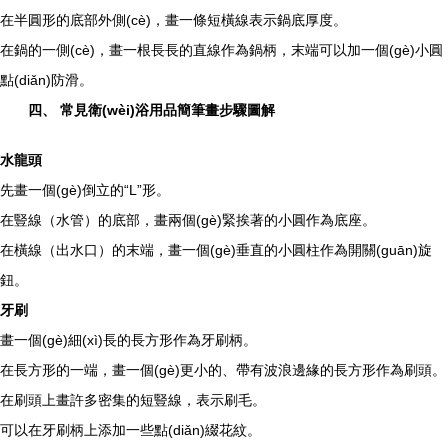
在半圓形的底部外側(cè)，畫一條短橫線表示鍋底厚度。
在鍋的一側(cè)，畫一根長長的直線作為鍋柄，末端可以加一個(gè)小圓
點(diǎn)防滑。
四、 常見衛(wèi)浴用品簡筆畫步驟圖解
水龍頭
先畫一個(gè)倒立的“L”形。
在豎線（水管）的底部，畫兩個(gè)緊挨著的小圓作為底座。
在橫線（出水口）的末端，畫一個(gè)垂直的小圓柱作為開關(guān)旋
鈕。
牙刷
畫一個(gè)細(xì)長的長方形作為牙刷柄。
在長方形的一端，畫一個(gè)更小的、帶有波浪邊緣的長方形作為刷頭。
在刷頭上畫許多密集的短豎線，表示刷毛。
可以在牙刷柄上添加一些點(diǎn)綴花紋。