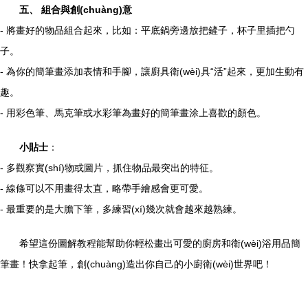
五、 組合與創(chuàng)意
- 將畫好的物品組合起來，比如：平底鍋旁邊放把鏟子，杯子里插把勺
子。
- 為你的簡筆畫添加表情和手腳，讓廚具衛(wèi)具“活”起來，更加生動有
趣。
- 用彩色筆、馬克筆或水彩筆為畫好的簡筆畫涂上喜歡的顏色。
小貼士
：
- 多觀察實(shí)物或圖片，抓住物品最突出的特征。
- 線條可以不用畫得太直，略帶手繪感會更可愛。
- 最重要的是大膽下筆，多練習(xí)幾次就會越來越熟練。
希望這份圖解教程能幫助你輕松畫出可愛的廚房和衛(wèi)浴用品簡
筆畫！快拿起筆，創(chuàng)造出你自己的小廚衛(wèi)世界吧！