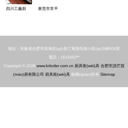
熱招商中
四川工廠廚
東莞市常平
具設(shè)
佳順廚具加
備廠揭秘
工廠 專業
工廠員工食
(yè)灶具點
堂廚房工程
(diǎn)火器
地址：安徽省合肥市瑤海區(qū)長江東路恒南小區(qū)5棟604室
設(shè)計
供應(yīng)
電話：1515653**
(jì)布局與
商的價(jià)
Copyright © 2026
www.krboiler.com.cn
廚具衛(wèi)具
合肥市譙芒貿
廚具衛
格優(yōu)
(mào)易有限公司
廚具衛(wèi)具
版權(quán)所有
Sitemap
(wèi)具選
勢與熱賣促
配全攻略
銷