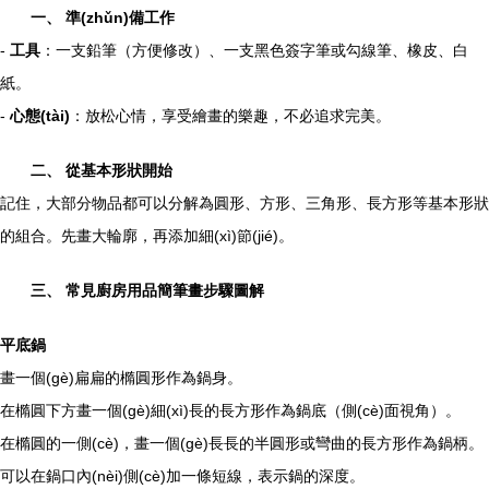
一、 準(zhǔn)備工作
-
工具
：一支鉛筆（方便修改）、一支黑色簽字筆或勾線筆、橡皮、白
紙。
-
心態(tài)
：放松心情，享受繪畫的樂趣，不必追求完美。
二、 從基本形狀開始
記住，大部分物品都可以分解為圓形、方形、三角形、長方形等基本形狀
的組合。先畫大輪廓，再添加細(xì)節(jié)。
三、 常見廚房用品簡筆畫步驟圖解
平底鍋
畫一個(gè)扁扁的橢圓形作為鍋身。
在橢圓下方畫一個(gè)細(xì)長的長方形作為鍋底（側(cè)面視角）。
在橢圓的一側(cè)，畫一個(gè)長長的半圓形或彎曲的長方形作為鍋柄。
可以在鍋口內(nèi)側(cè)加一條短線，表示鍋的深度。