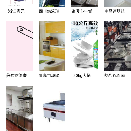
浙江震元
四川鑫宏瑞
從暖心年貨
南昌蓮塘鎮
子公司股權
農(nóng)副
到振興產
(zhèn)永通
(quán)內
產(chǎn)品
(chǎn)業
商業(yè)街
(nèi)部整
商貿(mào)
(yè) 劉強
5號樓3單元
合，震元連
以品質(zhì)
(qiáng)東
203室，三
鎖收購?
廚具衛
為平石頭村
室一廳廚衛
fù)唇】倒
(wèi)具，
鋪就“致富
(wèi)齊全
芾?00%股
裝點(diǎn)
路”
出租
煎鍋簡筆畫
青島市城陽
20kg大桶
熱烈祝賀南
權(quán)
現(xiàn)代
圖片大全與
區(qū)明輝
裝洗潔精
陽地區(qū)
健康生活
教程 廚具
家具廠 門
廚衛(wèi)
最具特色的
衛(wèi)具
窗、廚具衛
清潔的省心
廚具工廠店
手繪入門
(wèi)具加
高效之選
盛大開業
盟連鎖項
(yè)！
(xiàng)目火