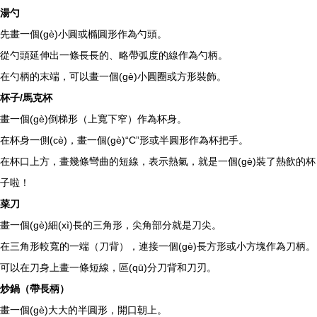
湯勺
先畫一個(gè)小圓或橢圓形作為勺頭。
從勺頭延伸出一條長長的、略帶弧度的線作為勺柄。
在勺柄的末端，可以畫一個(gè)小圓圈或方形裝飾。
杯子/馬克杯
畫一個(gè)倒梯形（上寬下窄）作為杯身。
在杯身一側(cè)，畫一個(gè)“C”形或半圓形作為杯把手。
在杯口上方，畫幾條彎曲的短線，表示熱氣，就是一個(gè)裝了熱飲的杯
子啦！
菜刀
畫一個(gè)細(xì)長的三角形，尖角部分就是刀尖。
在三角形較寬的一端（刀背），連接一個(gè)長方形或小方塊作為刀柄。
可以在刀身上畫一條短線，區(qū)分刀背和刀刃。
炒鍋（帶長柄）
畫一個(gè)大大的半圓形，開口朝上。